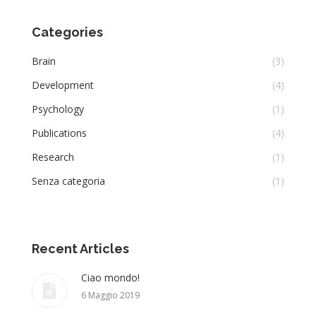
Development
(4)
Psychology
(1)
Publications
(4)
Research
(1)
Senza categoria
(1)
Recent Articles
Ciao mondo!
6 Maggio 2019
Brain structure that tracks negative events
backfires in depression
21 Luglio 2016