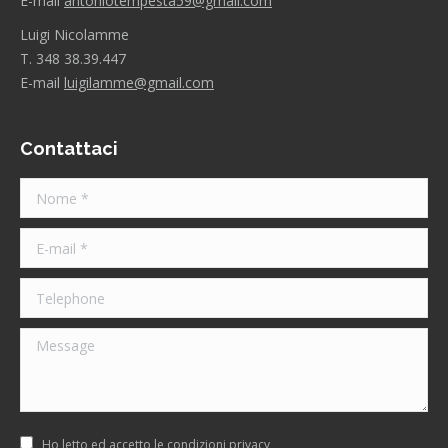
E-mail
antoniotempesta59@gmail.com
Luigi Nicolamme
T. 348 38.39.447
E-mail
luigilamme@gmail.com
Contattaci
Nome *
E-mail *
Telephone
Message
Ho letto ed accetto le condizioni
privacy